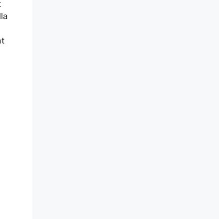
t
lla
at