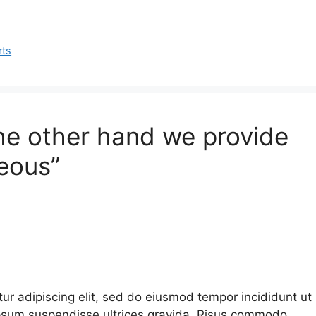
rts
he other hand we provide
eous”
ur adipiscing elit, sed do eiusmod tempor incididunt ut
ipsum suspendisse ultrices gravida. Risus commodo