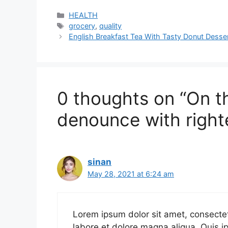
a
a
m
h
c
st
ai
ar
Categories
HEALTH
Tags
grocery
,
quality
e
o
l
e
English Breakfast Tea With Tasty Donut Desse
b
d
o
o
o
n
0 thoughts on “On t
k
denounce with right
sinan
May 28, 2021 at 6:24 am
Lorem ipsum dolor sit amet, consectet
labore et dolore magna aliqua. Quis 