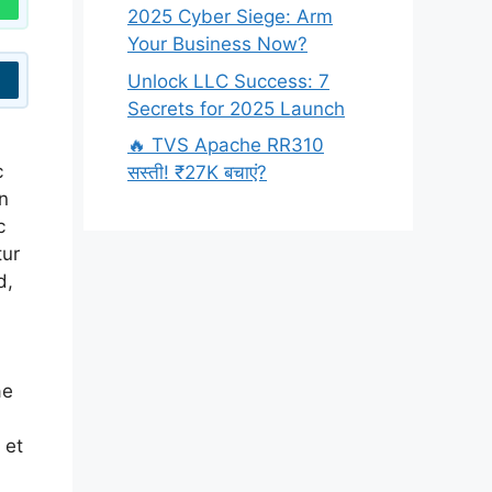
2025 Cyber Siege: Arm
Your Business Now?
Unlock LLC Success: 7
Secrets for 2025 Launch
🔥 TVS Apache RR310
c
सस्ती! ₹27K बचाएं?
in
c
tur
d,
ae
 et