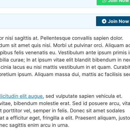
Join Now
Join Now
nisi sagittis at. Pellentesque convallis sapien dolor.
dum sit amet quis nisi. Morbi ut pulvinar orci. Aliquam a
apibus felis venenatis eu. Vestibulum ante ipsum primis 
bilia curae; In at ipsum vitae elit blandit bibendum in ne
inia lacus eu nisi mattis vestibulum in et quam. Curabi
us pretium ipsum. Aliquam massa dui, mattis ac facilisis se
llicitudin elit augue
, sed vulputate sapien vehicula et.
 vitae, bibendum molestie erat. Sed id posuere arcu, vit
t porttitor vel, semper in felis. Donec sit amet sodales
a efficitur eget, fringilla a elit. Praesent aliquam, justo
nec sagittis enim arcu in urna.