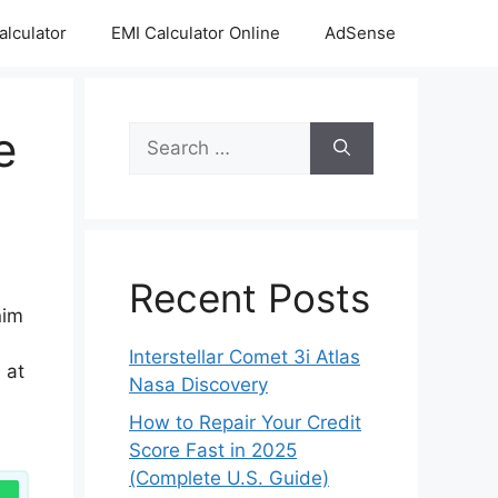
alculator
EMI Calculator Online
AdSense
e
Search
for:
Recent Posts
nim
Interstellar Comet 3i Atlas
 at
Nasa Discovery
How to Repair Your Credit
Score Fast in 2025
(Complete U.S. Guide)