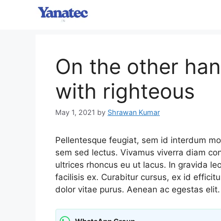
Skip
to
content
On the other ha
with righteous
May 1, 2021
by
Shrawan Kumar
Pellentesque feugiat, sem id interdum mol
sem sed lectus. Vivamus viverra diam congu
ultrices rhoncus eu ut lacus. In gravida le
facilisis ex. Curabitur cursus, ex id effici
dolor vitae purus. Aenean ac egestas elit.