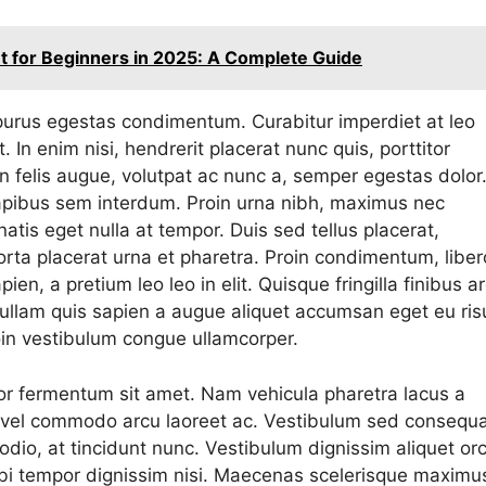
for Beginners in 2025: A Complete Guide
 purus egestas condimentum. Curabitur imperdiet at leo
 In enim nisi, hendrerit placerat nunc quis, porttitor
in felis augue, volutpat ac nunc a, semper egestas dolor
apibus sem interdum. Proin urna nibh, maximus nec
atis eget nulla at tempor. Duis sed tellus placerat,
 porta placerat urna et pharetra. Proin condimentum, liber
pien, a pretium leo leo in elit. Quisque fringilla finibus a
ullam quis sapien a augue aliquet accumsan eget eu ris
oin vestibulum congue ullamcorper.
or fermentum sit amet. Nam vehicula pharetra lacus a
r, vel commodo arcu laoreet ac. Vestibulum sed consequ
odio, at tincidunt nunc. Vestibulum dignissim aliquet orc
rbi tempor dignissim nisi. Maecenas scelerisque maximu