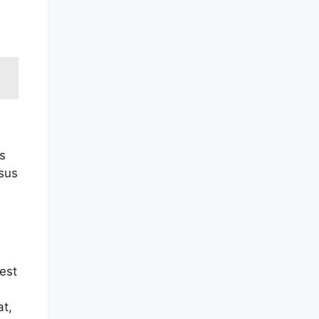
s
rsus
 est
at,