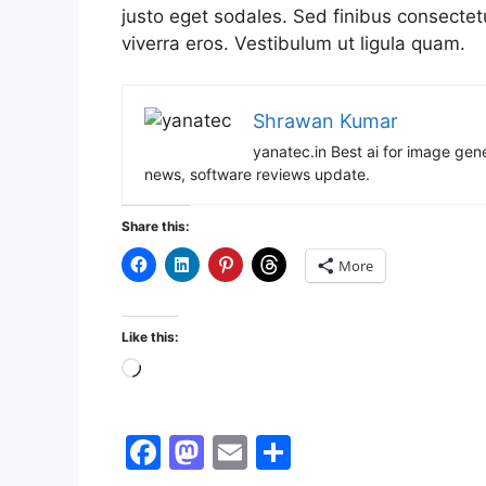
justo eget sodales. Sed finibus consectet
viverra eros. Vestibulum ut ligula quam.
Shrawan Kumar
yanatec.in Best ai for image ge
news, software reviews update.
Share this:
More
Like this:
Loading…
F
M
E
S