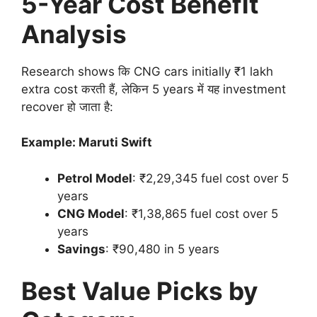
5-Year Cost Benefit
Analysis
Research shows कि CNG cars initially ₹1 lakh
extra cost करती हैं, लेकिन 5 years में यह investment
recover हो जाता है:
Example: Maruti Swift
Petrol Model
: ₹2,29,345 fuel cost over 5
years
CNG Model
: ₹1,38,865 fuel cost over 5
years
Savings
: ₹90,480 in 5 years
Best Value Picks by