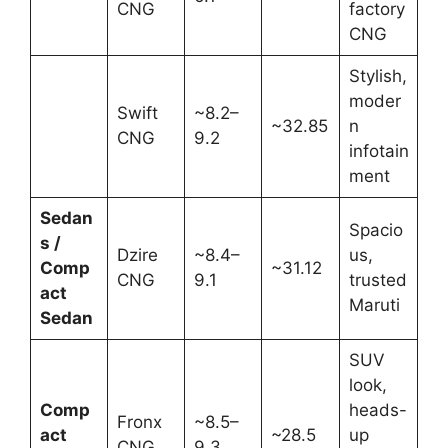
CNG
factory
CNG
Stylish,
moder
Swift
~8.2–
~32.85
n
CNG
9.2
infotain
ment
Sedan
Spacio
s /
Dzire
~8.4–
us,
Comp
~31.12
CNG
9.1
trusted
act
Maruti
Sedan
SUV
look,
Comp
heads-
Fronx
~8.5–
act
~28.5
up
CNG
9.3