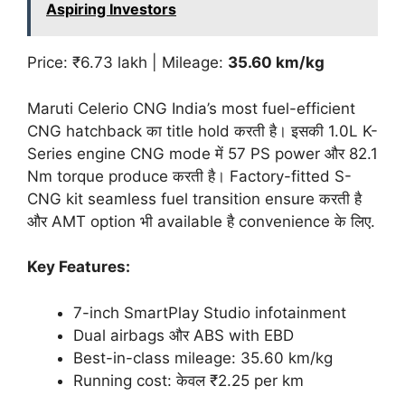
Aspiring Investors
Price: ₹6.73 lakh | Mileage:
35.60 km/kg
Maruti Celerio CNG India’s most fuel-efficient
CNG hatchback का title hold करती है। इसकी 1.0L K-
Series engine CNG mode में 57 PS power और 82.1
Nm torque produce करती है। Factory-fitted S-
CNG kit seamless fuel transition ensure करती है
और AMT option भी available है convenience के लिए.
Key Features:
7-inch SmartPlay Studio infotainment
Dual airbags और ABS with EBD
Best-in-class mileage: 35.60 km/kg
Running cost: केवल ₹2.25 per km