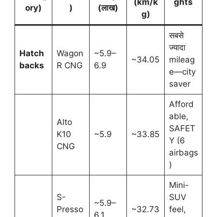
(km/k
ghts
ory)
)
(लाख)
g)
सबसे
ज्यादा
Hatch
Wagon
~5.9–
~34.05
mileag
backs
R CNG
6.9
e—city
saver
Afford
able,
Alto
SAFET
K10
~5.9
~33.85
Y (6
CNG
airbags
)
Mini-
S-
SUV
~5.9–
Presso
~32.73
feel,
6.1