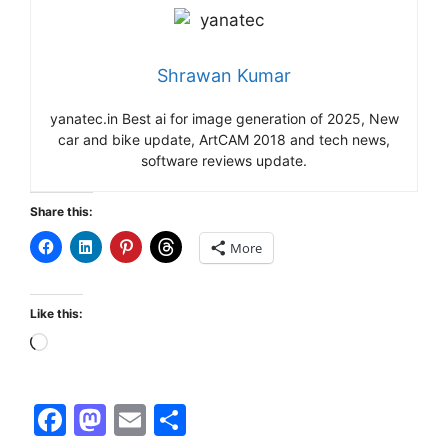
Shrawan Kumar
yanatec.in Best ai for image generation of 2025, New
car and bike update, ArtCAM 2018 and tech news,
software reviews update.
Share this:
More
Like this:
Loading…
F
M
E
S