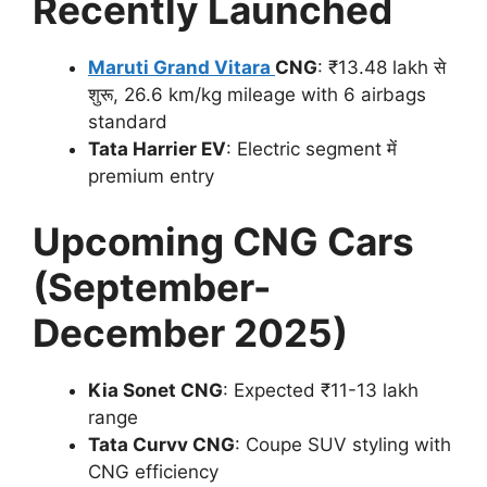
Recently Launched
Maruti Grand Vitara
CNG
: ₹13.48 lakh से
शुरू, 26.6 km/kg mileage with 6 airbags
standard
Tata Harrier EV
: Electric segment में
premium entry
Upcoming CNG Cars
(September-
December 2025)
Kia Sonet CNG
: Expected ₹11-13 lakh
range
Tata Curvv CNG
: Coupe SUV styling with
CNG efficiency