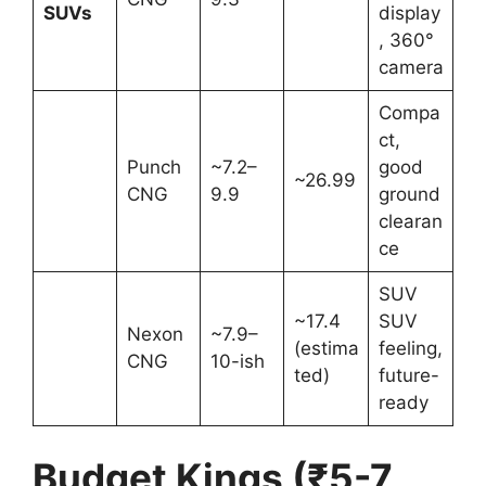
SUVs
display
, 360°
camera
Compa
ct,
Punch
~7.2–
good
~26.99
CNG
9.9
ground
clearan
ce
SUV
~17.4
SUV
Nexon
~7.9–
(estima
feeling,
CNG
10-ish
ted)
future-
ready
Budget Kings (₹5-7